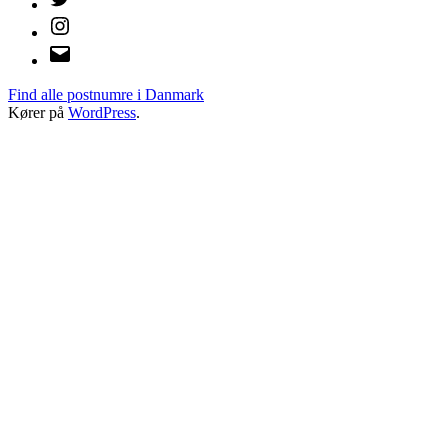
Instagram
E-
mail
Find alle postnumre i Danmark
Kører på
WordPress
.