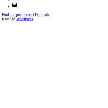
E-
mail
Find alle postnumre i Danmark
Kører på
WordPress
.