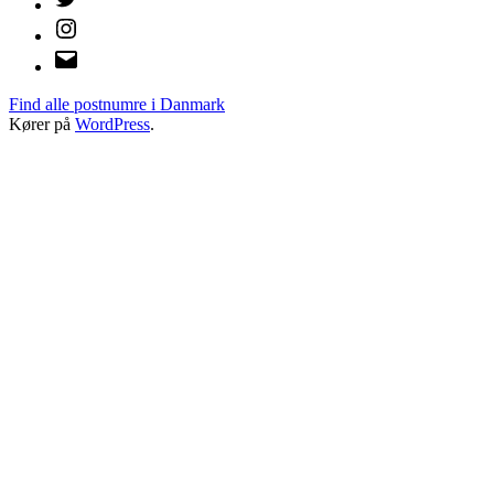
Instagram
E-
mail
Find alle postnumre i Danmark
Kører på
WordPress
.