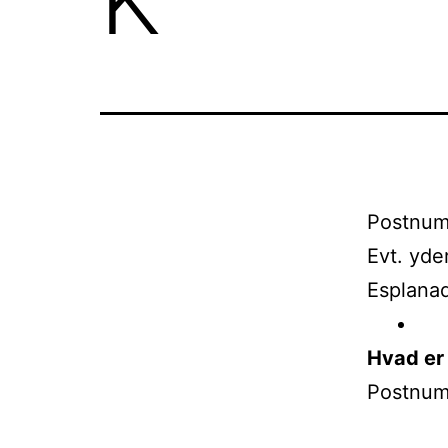
Postnum
Evt. yde
Esplana
Hvad er
Postnum